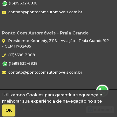
(13)99632-6838
contato@pontocomautomoveis.com.br
Ponto Com Automóveis - Praia Grande
Presidente Kennedy, 3113 - Aviação - Praia Grande/SP
- CEP 11702485
(13)3596-3008
(13)99632-6838
contato@pontocomautomoveis.com.br
Utilizamos Cookies para garantir a segurança e
© 2026 Autoconf. Todos os direitos reservados.
melhorar sua experiência de navegação no site
Termos
Privacidade
OK