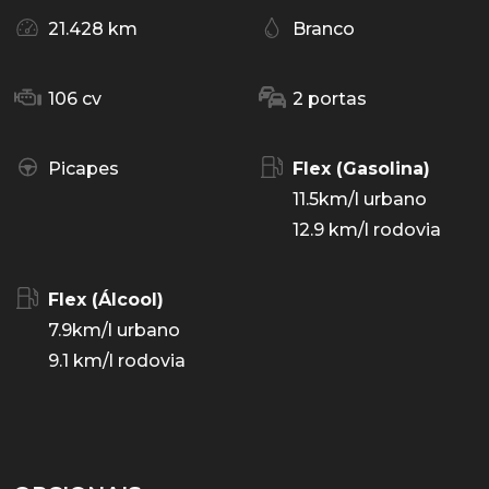
21.428 km
Branco
106 cv
2 portas
Picapes
Flex (Gasolina)
11.5km/l urbano
12.9 km/l rodovia
Flex (Álcool)
7.9km/l urbano
9.1 km/l rodovia