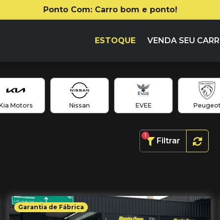
Ponto Com: Carro bom e ponto!
ESTOQUE
VENDA SEU CAR
Kia Motors
Nissan
EVEE
Peugeo
1
Filtrar
Garantia de Fábrica