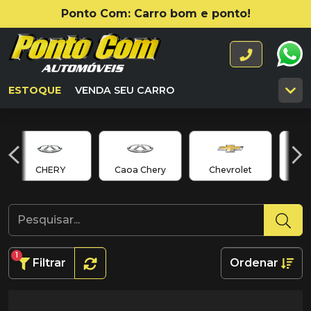
Ponto Com: Carro bom e ponto!
ESTOQUE
VENDA SEU CARRO
CHERY
Caoa Chery
Chevrolet
C
1
Filtrar
Ordenar