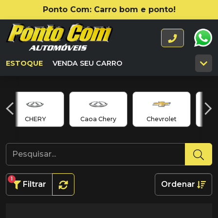
Ponto Com: Carro bom e ponto!
ESTOQUE
VENDA SEU CARRO
CHERY
Caoa Chery
Chevrolet
C
1
Filtrar
Ordenar