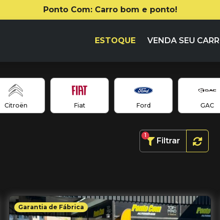
Ponto Com: Carro bom e ponto!
ESTOQUE
VENDA SEU CAR
Citroën
Fiat
Ford
GAC
1
Filtrar
Garantia de Fábrica