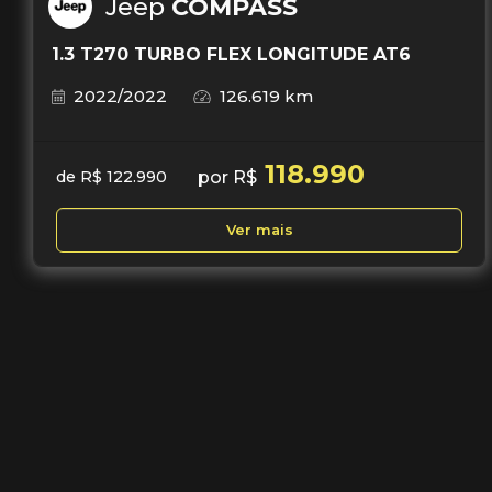
Jeep
COMPASS
1.3 T270 TURBO FLEX LONGITUDE AT6
2022/2022
126.619 km
118.990
por R$
de R$ 122.990
Ver mais