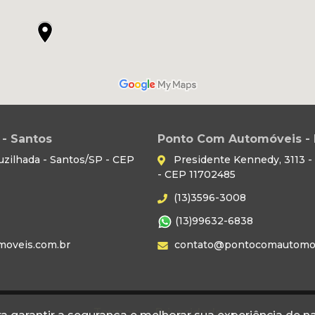
- Santos
Ponto Com Automóveis - 
uzilhada - Santos/SP - CEP
Presidente Kennedy, 3113 - 
- CEP 11702485
(13)3596-3008
(13)99632-6838
oveis.com.br
contato@pontocomautomov
Termos
Privacidade