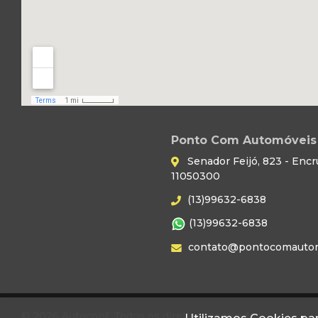
Ponto Com Automóveis 
Senador Feijó, 823 - Encr
11050300
(13)99632-6838
(13)99632-6838
contato@pontocomautom
© 2026 Autoconf. Todos os direitos reservados.