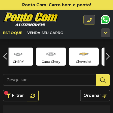
Ponto Com: Carro bom e ponto!
ESTOQUE
VENDA SEU CARRO
CHERY
Caoa Chery
Chevrolet
C
1
Filtrar
Ordenar