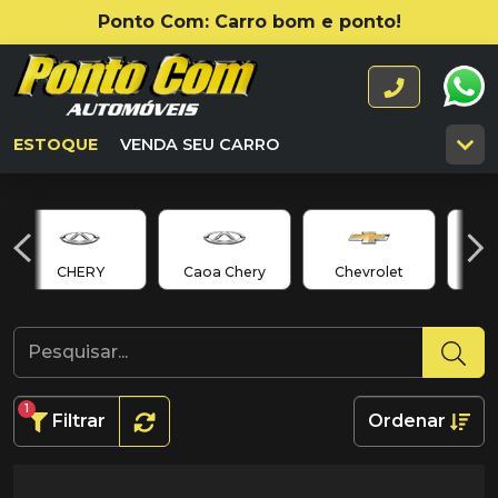
Ponto Com: Carro bom e ponto!
ESTOQUE
VENDA SEU CARRO
CHERY
Caoa Chery
Chevrolet
C
1
Filtrar
Ordenar