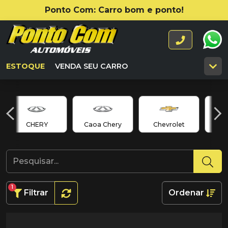
Ponto Com: Carro bom e ponto!
ESTOQUE
VENDA SEU CARRO
CHERY
Caoa Chery
Chevrolet
C
1
Filtrar
Ordenar